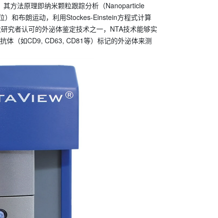
。其方法原理即纳米颗粒跟踪分析（
Nanoparticle
位）
和布朗运动，利用
Stockes-Einstein
方程式计算
大研究者认可的外泌体鉴定技术之一，
NTA
技术能够实
抗体（如
CD9, CD63, CD81
等）标记的外泌体来测