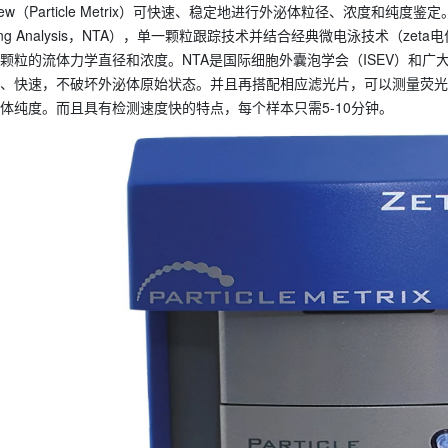
iew
（
Particle Metrix
）可快速、稳定地进行外泌体粒径、浓度和纯度鉴定
ng Analysis
，
NTA
），单一颗粒跟踪技术并结合经典微电泳技术（
zeta
电
颗粒的流体力学直径和浓度。
NTA
是国际细胞外囊泡学会（
ISEV
）和广
、快速，不破坏外泌体原始状态。并且再搭配相应滤光片，可以测量荧光
体纯度。而且具有检测速度快的特点，每个样本只需
5-10
分钟。